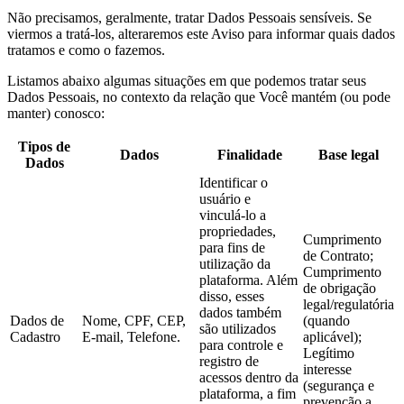
Não precisamos, geralmente, tratar Dados Pessoais sensíveis. Se
viermos a tratá-los, alteraremos este Aviso para informar quais dados
tratamos e como o fazemos.
Listamos abaixo algumas situações em que podemos tratar seus
Dados Pessoais, no contexto da relação que Você mantém (ou pode
manter) conosco:
Tipos de
Dados
Finalidade
Base legal
Dados
Identificar o
usuário e
vinculá-lo a
propriedades,
Cumprimento
para fins de
de Contrato;
utilização da
Cumprimento
plataforma. Além
de obrigação
disso, esses
legal/regulatória
dados também
Dados de
Nome, CPF, CEP,
(quando
são utilizados
Cadastro
E-mail, Telefone.
aplicável);
para controle e
Legítimo
registro de
interesse
acessos dentro da
(segurança e
plataforma, a fim
prevenção a