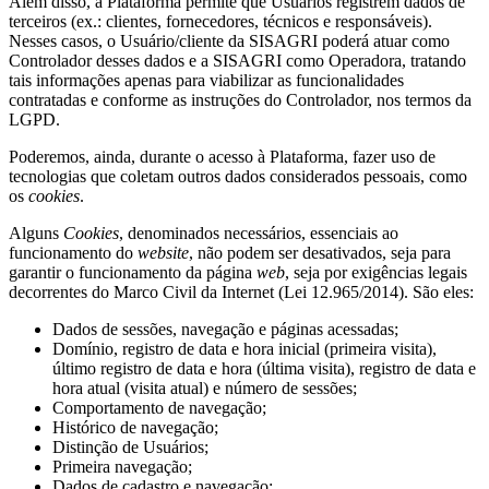
Além disso, a Plataforma permite que Usuários registrem dados de
terceiros (ex.: clientes, fornecedores, técnicos e responsáveis).
Nesses casos, o Usuário/cliente da SISAGRI poderá atuar como
Controlador desses dados e a SISAGRI como Operadora, tratando
tais informações apenas para viabilizar as funcionalidades
contratadas e conforme as instruções do Controlador, nos termos da
LGPD.
Poderemos, ainda, durante o acesso à Plataforma, fazer uso de
tecnologias que coletam outros dados considerados pessoais, como
os
cookies
.
Alguns
Cookies
, denominados necessários, essenciais ao
funcionamento do
website
, não podem ser desativados, seja para
garantir o funcionamento da página
web
, seja por exigências legais
decorrentes do Marco Civil da Internet (Lei 12.965/2014). São eles:
Dados de sessões, navegação e páginas acessadas;
Domínio, registro de data e hora inicial (primeira visita),
último registro de data e hora (última visita), registro de data e
hora atual (visita atual) e número de sessões;
Comportamento de navegação;
Histórico de navegação;
Distinção de Usuários;
Primeira navegação;
Dados de cadastro e navegação;