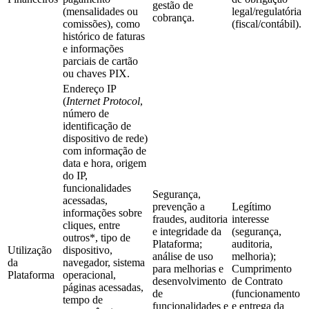
gestão de
(mensalidades ou
legal/regulatória
cobrança.
comissões), como
(fiscal/contábil).
histórico de faturas
e informações
parciais de cartão
ou chaves PIX.
Endereço IP
(
Internet Protocol
,
número de
identificação de
dispositivo de rede)
com informação de
data e hora, origem
do IP,
funcionalidades
Segurança,
acessadas,
prevenção a
Legítimo
informações sobre
fraudes, auditoria
interesse
cliques, entre
e integridade da
(segurança,
outros*, tipo de
Plataforma;
auditoria,
Utilização
dispositivo,
análise de uso
melhoria);
da
navegador, sistema
para melhorias e
Cumprimento
Plataforma
operacional,
desenvolvimento
de Contrato
páginas acessadas,
de
(funcionamento
tempo de
funcionalidades e
e entrega da